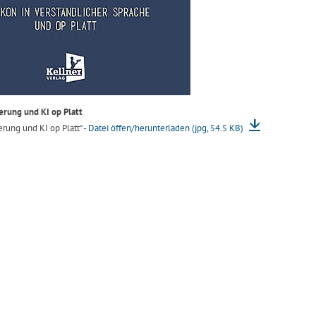
erung und KI op Platt
erung und KI op Platt“ -
Datei öffen/herunterladen (jpg, 54.5 KB)