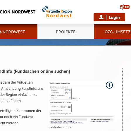
EGION NORDWEST
Login
R-NORDWEST
PROJEKTE
OZG-UMSETZ
ndInfo (Fundsachen online suchen)
iedern der Virtuellen
te Anwendung FundInfo, um
der Region einfacher zu
ederzufinden.
beteiligten Kommunen der
nur noch ein Fundamt
ucht werden.
Fundinfo online